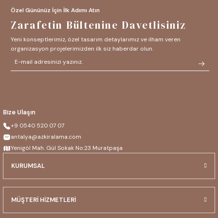
Özel Gününüz İçin İlk Adımı Atın
Zarafetin Bültenine Davetlisiniz
Yeni konseptlerimiz, özel tasarım detaylarımız ve ilham veren
organizasyon projelerimizden ilk siz haberdar olun.
Bize Ulaşın
+9 0540 520 07 07
antalya@azkiralama.com
Yenigöl Mah. Gül Sokak No:23 Muratpaşa
KURUMSAL
MÜŞTERİ HİZMETLERİ