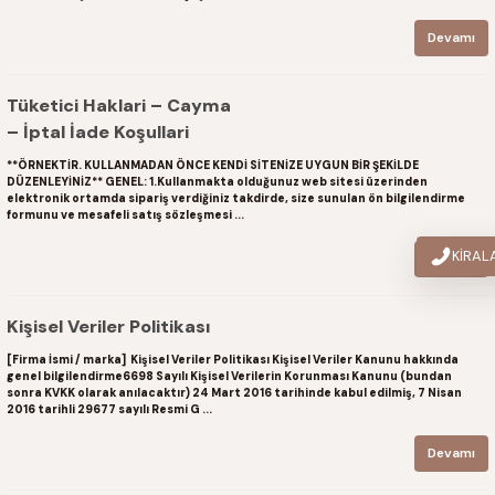
Devamı
Tüketici Haklari – Cayma
– İptal İade Koşullari
**ÖRNEKTİR. KULLANMADAN ÖNCE KENDİ SİTENİZE UYGUN BİR ŞEKİLDE
DÜZENLEYİNİZ** GENEL: 1.Kullanmakta olduğunuz web sitesi üzerinden
elektronik ortamda sipariş verdiğiniz takdirde, size sunulan ön bilgilendirme
formunu ve mesafeli satış sözleşmesi ...
KİRA
Devamı
Kişisel Veriler Politikası
[Firma İsmi / marka] Kişisel Veriler Politikası Kişisel Veriler Kanunu hakkında
genel bilgilendirme6698 Sayılı Kişisel Verilerin Korunması Kanunu (bundan
sonra KVKK olarak anılacaktır) 24 Mart 2016 tarihinde kabul edilmiş, 7 Nisan
2016 tarihli 29677 sayılı Resmi G ...
Devamı