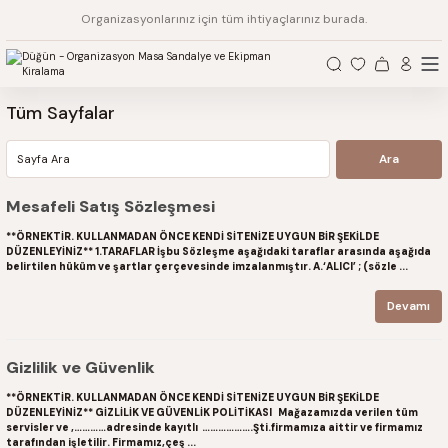
Organizasyonlarınız için tüm ihtiyaçlarınız burada.
Tüm Sayfalar
Mesafeli Satış Sözleşmesi
**ÖRNEKTİR. KULLANMADAN ÖNCE KENDİ SİTENİZE UYGUN BİR ŞEKİLDE
DÜZENLEYİNİZ** 1.TARAFLAR İşbu Sözleşme aşağıdaki taraflar arasında aşağıda
belirtilen hüküm ve şartlar çerçevesinde imzalanmıştır. A.‘ALICI’ ; (sözle ...
Devamı
Gizlilik ve Güvenlik
**ÖRNEKTİR. KULLANMADAN ÖNCE KENDİ SİTENİZE UYGUN BİR ŞEKİLDE
DÜZENLEYİNİZ** GİZLİLİK VE GÜVENLİK POLİTİKASI Mağazamızda verilen tüm
servisler ve ,…………adresinde kayıtlı ……………….Şti.firmamıza aittir ve firmamız
tarafından işletilir. Firmamız,çeş ...