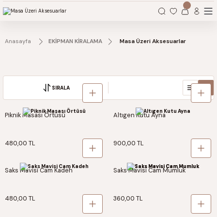
Organizasyonlarınız için tüm ihtiyaçlarınız burada.
Anasayfa
EKİPMAN KİRALAMA
Masa Üzeri Aksesuarlar
Ayna
Masa Üzeri Örtüler
Supla
Şamdan & Mumluk
Vazo
SIRALA
Peçete
Piknik Masası Örtüsü
Altıgen Kutu Ayna
480,00 TL
900,00 TL
Saks Mavisi Cam Kadeh
Saks Mavisi Cam Mumluk
480,00 TL
360,00 TL