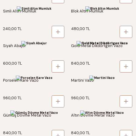
Simli Altın Mumluk
Blok Altın Mumluk
240,00 TL
480,00 TL
Siyah Abajur
Gold Metal Dikdörtgen Vazo
600,00 TL
840,00 TL
Porselen Kare Vazo
Martini Vazo
960,00 TL
960,00 TL
Gümüş Dövme Metal Vazo
Altın Dövme Metal Vazo
840,00 TL
840,00 TL