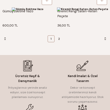
Gümüş Eskitme Vazo
Kiremit Rengi Saten-Keten
Peçete
600,00 TL
36,00 TL
1
2
Ücretsiz Keşif &
Kendi İmalat & Özel
Danışmanlık
Tasarım
İhtiyaçlarınızı yerinde analiz
Dekor ve konsept
ediyor, size özel konsept
üretimlerimizi kendi
planlaması sunuyoruz.
atölyemizde hazırlıyoruz. Stok
sorunu yaşamazsınız.