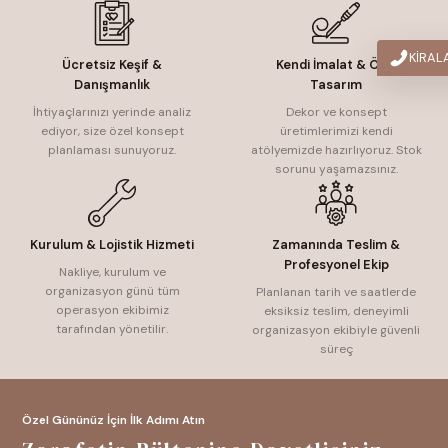
KİRA
Ücretsiz Keşif &
Kendi İmalat & Özel
Danışmanlık
Tasarım
İhtiyaçlarınızı yerinde analiz
Dekor ve konsept
ediyor, size özel konsept
üretimlerimizi kendi
planlaması sunuyoruz.
atölyemizde hazırlıyoruz. Stok
sorunu yaşamazsınız.
Kurulum & Lojistik Hizmeti
Zamanında Teslim &
Profesyonel Ekip
Nakliye, kurulum ve
organizasyon günü tüm
Planlanan tarih ve saatlerde
operasyon ekibimiz
eksiksiz teslim, deneyimli
tarafından yönetilir.
organizasyon ekibiyle güvenli
süreç
Özel Gününüz İçin İlk Adımı Atın