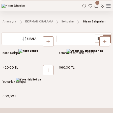
Organizasyonlarınız için tüm ihtiyaçlarınız burada.
Anasayfa
EKİPMAN KİRALAMA
Sehpalar
Nişan Sehpaları
SIRALA
Kare Sehpa
Otantik Osmanlı Sehpa
420,00 TL
960,00 TL
Yuvarlak Sehpa
600,00 TL