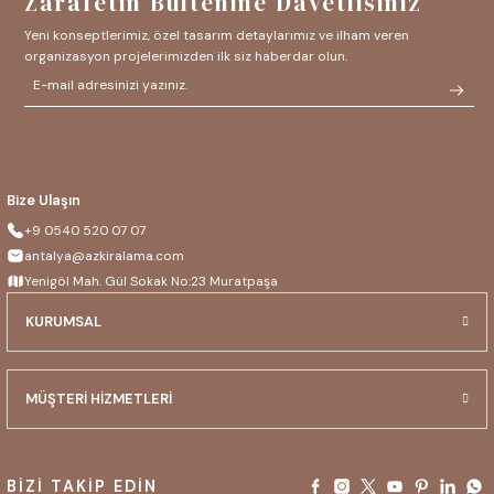
Zarafetin Bültenine Davetlisiniz
Yeni konseptlerimiz, özel tasarım detaylarımız ve ilham veren
organizasyon projelerimizden ilk siz haberdar olun.
Bize Ulaşın
+9 0540 520 07 07
antalya@azkiralama.com
Yenigöl Mah. Gül Sokak No:23 Muratpaşa
KURUMSAL
MÜŞTERİ HİZMETLERİ
BİZİ TAKİP EDİN