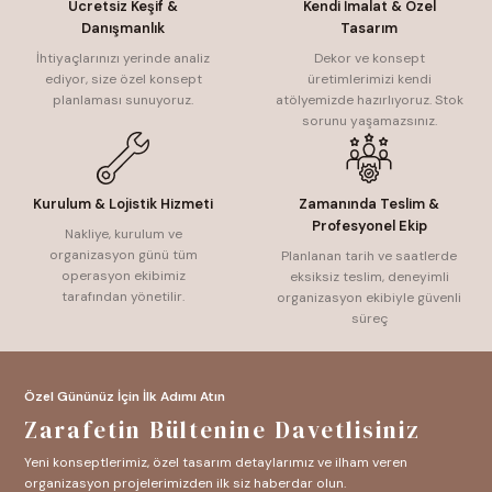
Ücretsiz Keşif &
Kendi İmalat & Özel
Danışmanlık
Tasarım
İhtiyaçlarınızı yerinde analiz
Dekor ve konsept
ediyor, size özel konsept
üretimlerimizi kendi
planlaması sunuyoruz.
atölyemizde hazırlıyoruz. Stok
sorunu yaşamazsınız.
Kurulum & Lojistik Hizmeti
Zamanında Teslim &
Profesyonel Ekip
Nakliye, kurulum ve
organizasyon günü tüm
Planlanan tarih ve saatlerde
operasyon ekibimiz
eksiksiz teslim, deneyimli
tarafından yönetilir.
organizasyon ekibiyle güvenli
süreç
Özel Gününüz İçin İlk Adımı Atın
Zarafetin Bültenine Davetlisiniz
Yeni konseptlerimiz, özel tasarım detaylarımız ve ilham veren
organizasyon projelerimizden ilk siz haberdar olun.