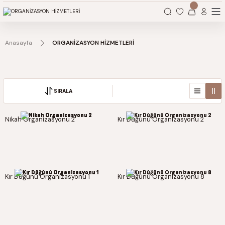
Organizasyonlarınız için tüm ihtiyaçlarınız burada.
Anasayfa
ORGANİZASYON HİZMETLERİ
DÜĞÜN ORGANİZASYONLARI
KURUMSAL ORGANİZASYONLAR
SIRALA
Nikah Organizasyonu 2
Kır Düğünü Organizasyonu 2
Kır Düğünü Organizasyonu 1
Kır Düğünü Organizasyonu 8