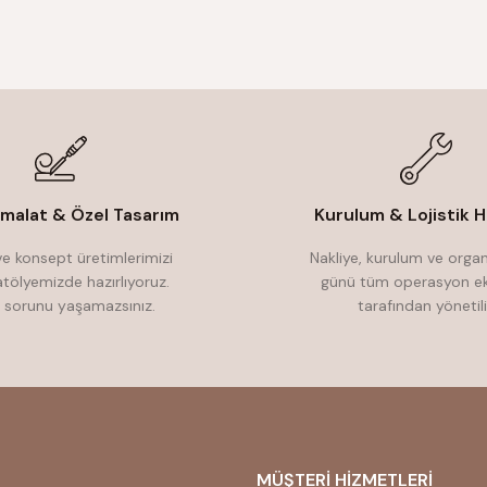
İmalat & Özel Tasarım
Kurulum & Lojistik H
e konsept üretimlerimizi
Nakliye, kurulum ve orga
atölyemizde hazırlıyoruz.
günü tüm operasyon ek
 sorunu yaşamazsınız.
tarafından yönetili
MÜŞTERİ HİZMETLERİ