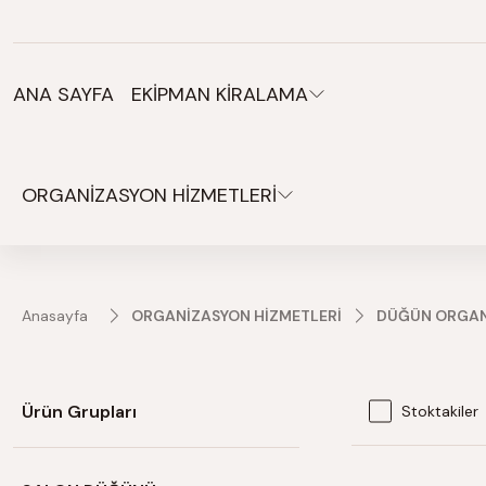
Organizasyonlarınız için tüm ihtiyaçlarınız burada.
ANA SAYFA
EKİPMAN KİRALAMA
ORGANİZASYON HİZMETLERİ
Anasayfa
ORGANİZASYON HİZMETLERİ
DÜĞÜN ORGAN
Ürün Grupları
Stoktakiler