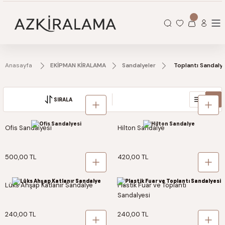
Organizasyonlarınız için tüm ihtiyaçlarınız burada.
Anasayfa
EKİPMAN KİRALAMA
Sandalyeler
Toplantı Sandalye
SIRALA
Ofis Sandalyesi
Hilton Sandalye
500,00 TL
420,00 TL
Lüks Ahşap Katlanır Sandalye
Plastik Fuar ve Toplantı
Sandalyesi
240,00 TL
240,00 TL