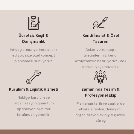
Ücretsiz Keşif &
Kendi İmalat & Özel
Danışmanlık
Tasarım
İhtiyaçlarınızı yerinde analiz
Dekor ve konsept
ediyor, size özel konsept
üretimlerimizi kendi
planlaması sunuyoruz.
atölyemizde hazırlıyoruz. Stok
sorunu yaşamazsınız.
Kurulum & Lojistik Hizmeti
Zamanında Teslim &
Profesyonel Ekip
Nakliye, kurulum ve
organizasyon günü tüm
Planlanan tarih ve saatlerde
operasyon ekibimiz
eksiksiz teslim, deneyimli
tarafından yönetilir.
organizasyon ekibiyle güvenli
süreç