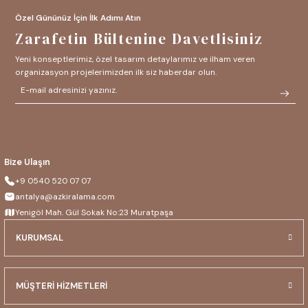
Özel Gününüz İçin İlk Adımı Atın
Zarafetin Bültenine Davetlisiniz
Yeni konseptlerimiz, özel tasarım detaylarımız ve ilham veren
organizasyon projelerimizden ilk siz haberdar olun.
Bize Ulaşın
+9 0540 520 07 07
antalya@azkiralama.com
Yenigöl Mah. Gül Sokak No:23 Muratpaşa
KURUMSAL
MÜŞTERİ HİZMETLERİ