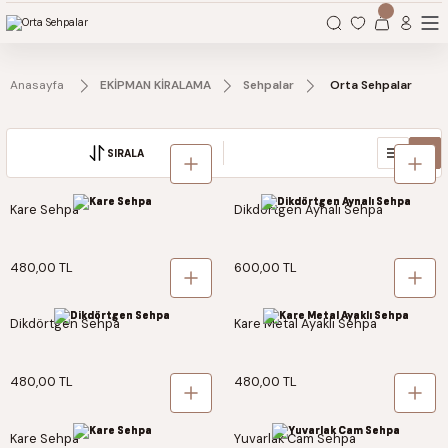
Organizasyonlarınız için tüm ihtiyaçlarınız burada.
Anasayfa
EKİPMAN KİRALAMA
Sehpalar
Orta Sehpalar
SIRALA
Kare Sehpa
Dikdörtgen Aynalı Sehpa
480,00 TL
600,00 TL
Dikdörtgen Sehpa
Kare Metal Ayaklı Sehpa
480,00 TL
480,00 TL
Kare Sehpa
Yuvarlak Cam Sehpa