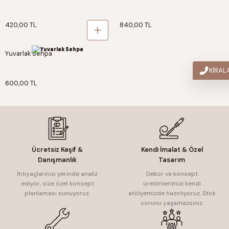
420,00 TL
840,00 TL
Yuvarlak Sehpa
KİRA
600,00 TL
Ücretsiz Keşif &
Kendi İmalat & Özel
Danışmanlık
Tasarım
İhtiyaçlarınızı yerinde analiz
Dekor ve konsept
ediyor, size özel konsept
üretimlerimizi kendi
planlaması sunuyoruz.
atölyemizde hazırlıyoruz. Stok
sorunu yaşamazsınız.