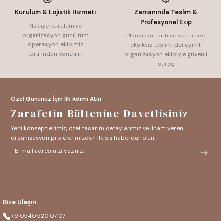
Kurulum & Lojistik Hizmeti
Zamanında Teslim &
Profesyonel Ekip
Nakliye, kurulum ve
organizasyon günü tüm
Planlanan tarih ve saatlerde
operasyon ekibimiz
eksiksiz teslim, deneyimli
tarafından yönetilir.
organizasyon ekibiyle güvenli
süreç
Özel Gününüz İçin İlk Adımı Atın
Zarafetin Bültenine Davetlisiniz
Yeni konseptlerimiz, özel tasarım detaylarımız ve ilham veren
organizasyon projelerimizden ilk siz haberdar olun.
Bize Ulaşın
+9 0540 520 07 07