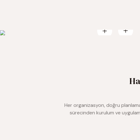
Yeni
Dior Düğün Sandalyesi
360,00 TL
Ha
Her organizasyon, doğru planlama 
sürecinden kurulum ve uygulama