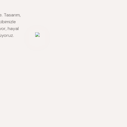
e. Tasarım,
ibimizle
yor, hayal
üyoruz.