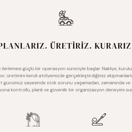
PLANLARIZ. ÜRETİRİZ. KURARIZ
lerlemesi güçlü bir operasyon süreciyle başlar. Nakliye, kurulum
yor; üretimini kendi atölyemizde gerçekleştirdiğimiz ekipmanla
at gücümüz sayesinde stok sorunu yaşamadan, zamanında ve ek
ona kontrollü, planlı ve güvenilir bir organizasyon deneyimi s