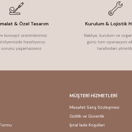
İmalat & Özel Tasarım
Kurulum & Lojistik H
e konsept üretimlerimizi
Nakliye, kurulum ve orga
atölyemizde hazırlıyoruz.
günü tüm operasyon ek
 sorunu yaşamazsınız.
tarafından yönetili
MÜŞTERİ HİZMETLERİ
Mesafeli Satış Sözleşmesi
Gizlilik ve Güvenlik
 Formu
İptal İade Koşullari