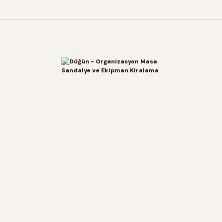
deneyimleri
sunuyoruz.
Alışverişe
Başla
Alışverişe
Başla
Minder & Puf & Tabure
i
Seçili
Özel