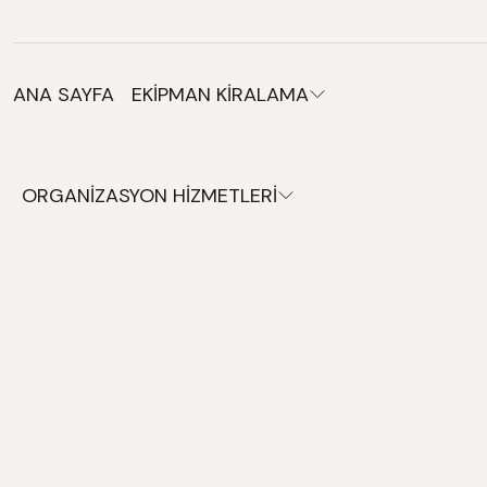
Organizasyonlarınız için tüm ihtiyaçlarınız burada.
ANA SAYFA
EKİPMAN KİRALAMA
ORGANİZASYON HİZMETLERİ
Masalar
Sandalyeler
Koltuklar
Sehpalar
Yen