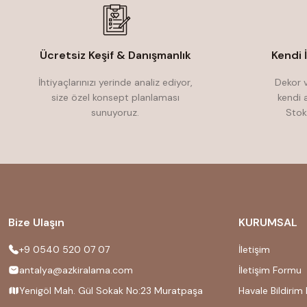
Ücretsiz Keşif & Danışmanlık
Kendi 
İhtiyaçlarınızı yerinde analiz ediyor,
Dekor v
size özel konsept planlaması
kendi 
sunuyoruz.
Stok
Bize Ulaşın
KURUMSAL
+9 0540 520 07 07
İletişim
antalya@azkiralama.com
İletişim Formu
Yenigöl Mah. Gül Sokak No:23 Muratpaşa
Havale Bildirim