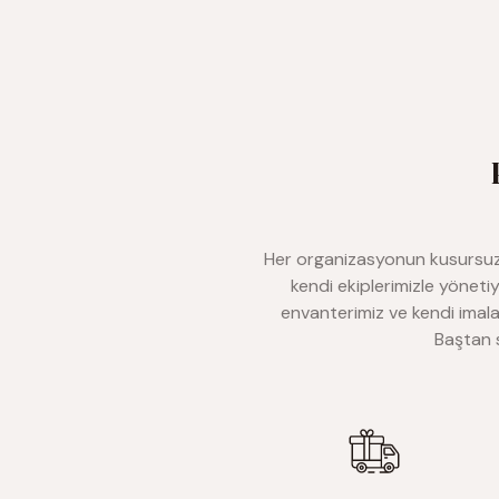
Her organizasyonun kusursuz i
kendi ekiplerimizle yöneti
envanterimiz ve kendi imal
Baştan s