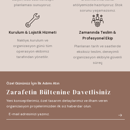
planlaması sunuyoruz.
atölyemizde hazırlıyoruz. Stok
sorunu yaşamazsınız.
Kurulum & Lojistik Hizmeti
Zamanında Teslim &
Profesyonel Ekip
Nakliye, kurulum ve
organizasyon günü tüm
Planlanan tarih ve saatlerde
operasyon ekibimiz
eksiksiz teslim, deneyimli
tarafından yönetilir.
organizasyon ekibiyle güvenli
süreç
Özel Gününüz İçin İlk Adımı Atın
Zarafetin Bültenine Davetlisiniz
Yeni konseptlerimiz, özel tasarım detaylarımız ve ilham veren
organizasyon projelerimizden ilk siz haberdar olun.