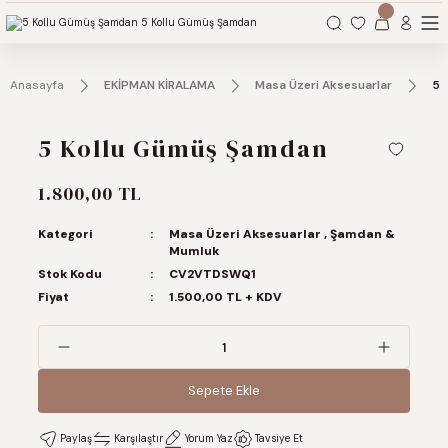
Organizasyonlarınız için tüm ihtiyaçlarınız burada.
Anasayfa
EKİPMAN KİRALAMA
Masa Üzeri Aksesuarlar
5 
5 Kollu Gümüş Şamdan
1.800,00 TL
Kategori
Masa Üzeri Aksesuarlar
,
Şamdan &
Mumluk
Stok Kodu
CV2VTDSWQ1
Fiyat
1.500,00 TL + KDV
Sepete Ekle
Sepete Ekle
Paylaş
Karşılaştır
Yorum Yaz
Tavsiye Et