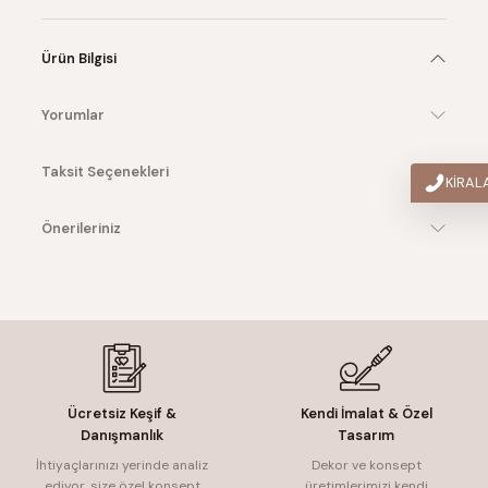
Ürün Bilgisi
Yorumlar
Taksit Seçenekleri
KİRA
Önerileriniz
Ücretsiz Keşif &
Kendi İmalat & Özel
Danışmanlık
Tasarım
İhtiyaçlarınızı yerinde analiz
Dekor ve konsept
ediyor, size özel konsept
üretimlerimizi kendi