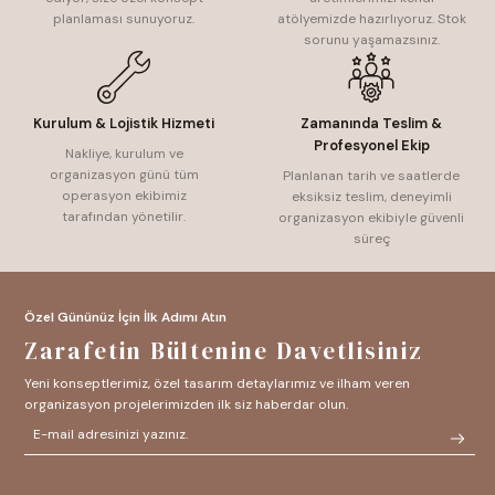
planlaması sunuyoruz.
atölyemizde hazırlıyoruz. Stok
sorunu yaşamazsınız.
Kurulum & Lojistik Hizmeti
Zamanında Teslim &
Profesyonel Ekip
Nakliye, kurulum ve
organizasyon günü tüm
Planlanan tarih ve saatlerde
operasyon ekibimiz
eksiksiz teslim, deneyimli
tarafından yönetilir.
organizasyon ekibiyle güvenli
süreç
Özel Gününüz İçin İlk Adımı Atın
Zarafetin Bültenine Davetlisiniz
Yeni konseptlerimiz, özel tasarım detaylarımız ve ilham veren
organizasyon projelerimizden ilk siz haberdar olun.