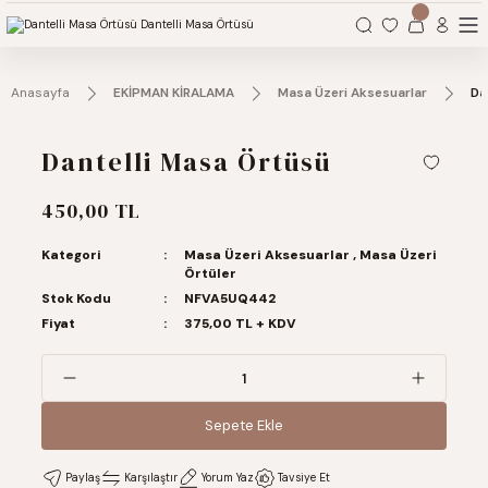
Organizasyonlarınız için tüm ihtiyaçlarınız burada.
Anasayfa
EKİPMAN KİRALAMA
Masa Üzeri Aksesuarlar
Da
Dantelli Masa Örtüsü
450,00 TL
Kategori
Masa Üzeri Aksesuarlar
,
Masa Üzeri
Örtüler
Stok Kodu
NFVA5UQ442
Fiyat
375,00 TL + KDV
Sepete Ekle
Sepete Ekle
Paylaş
Karşılaştır
Yorum Yaz
Tavsiye Et