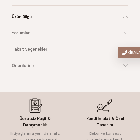
Ürün Bilgisi
Yorumlar
Taksit Seçenekleri
KİRA
Önerileriniz
Ücretsiz Keşif &
Kendi İmalat & Özel
Danışmanlık
Tasarım
İhtiyaçlarınızı yerinde analiz
Dekor ve konsept
ediyor, size özel konsept
üretimlerimizi kendi