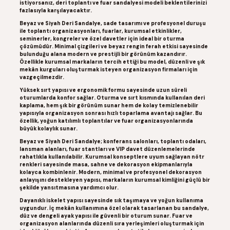
istiyorsanız, deri toplantı ve fuar sandalyesi modeli beklentilerinizi
fazlasıyla karşılayacaktır.
Beyaz ve Siyah Deri Sandalye, sade tasarımı ve profesyonel duruşu
ile toplantı organizasyonları, fuarlar, kurumsal etkinlikler,
seminerler, kongreler ve özel davetler için ideal bir oturma
çözümüdür. Minimal çizgileri ve beyaz rengin ferah etkisi sayesinde
bulunduğu alana modern ve prestijli bir görünüm kazandırır.
Özellikle kurumsal markaların tercih ettiği bu model, düzenli ve şık
mekân kurguları oluşturmak isteyen organizasyon firmaları için
vazgeçilmezdir.
Yüksek sırt yapısı ve ergonomik formu sayesinde uzun süreli
oturumlarda konfor sağlar. Oturma ve sırt kısmında kullanılan deri
kaplama, hem şık bir görünüm sunar hem de kolay temizlenebilir
yapısıyla organizasyon sonrası hızlı toparlama avantajı sağlar. Bu
özellik, yoğun katılımlı toplantılar ve fuar organizasyonlarında
büyük kolaylık sunar.
Beyaz ve Siyah Deri Sandalye; konferans salonları, toplantı odaları,
lansman alanları, fuar stantları ve VIP davet düzenlemelerinde
rahatlıkla kullanılabilir. Kurumsal konseptlere uyum sağlayan nötr
renkleri sayesinde masa, sahne ve dekorasyon ekipmanlarıyla
kolayca kombinlenir. Modern, minimal ve profesyonel dekorasyon
anlayışını destekleyen yapısı, markaların kurumsal kimliğini güçlü bir
şekilde yansıtmasına yardımcı olur.
Dayanıklı iskelet yapısı sayesinde sık taşımaya ve yoğun kullanıma
uygundur. İç mekân kullanımına özel olarak tasarlanan bu sandalye,
düz ve dengeli ayak yapısı ile güvenli bir oturum sunar. Fuar ve
organizasyon alanlarında düzenli sıra yerleşimleri oluşturmak için