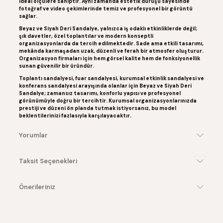
ideal ölçülere sahiptir. Aynı zamanda estetik duruşu sayesinde
fotoğraf ve video çekimlerinde temiz ve profesyonel bir görüntü
sağlar.
Beyaz ve Siyah Deri Sandalye, yalnızca iş odaklı etkinliklerde değil;
şık davetler, özel toplantılar ve modern konseptli
organizasyonlarda da tercih edilmektedir. Sade ama etkili tasarımı,
mekânda karmaşadan uzak, düzenli ve ferah bir atmosfer oluşturur.
Organizasyon firmaları için hem görsel kalite hem de fonksiyonellik
sunan güvenilir bir üründür.
Toplantı sandalyesi, fuar sandalyesi, kurumsal etkinlik sandalyesi ve
konferans sandalyesi arayışında olanlar için Beyaz ve Siyah Deri
Sandalye; zamansız tasarımı, konforlu yapısı ve profesyonel
görünümüyle doğru bir tercihtir. Kurumsal organizasyonlarınızda
prestiji ve düzeni ön planda tutmak istiyorsanız, bu model
beklentilerinizi fazlasıyla karşılayacaktır.
Yorumlar
Taksit Seçenekleri
Önerileriniz