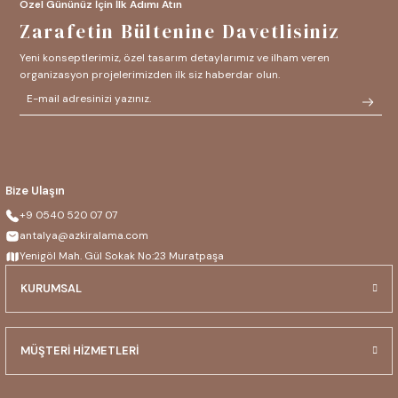
Özel Gününüz İçin İlk Adımı Atın
Zarafetin Bültenine Davetlisiniz
Yeni konseptlerimiz, özel tasarım detaylarımız ve ilham veren
organizasyon projelerimizden ilk siz haberdar olun.
Bize Ulaşın
+9 0540 520 07 07
antalya@azkiralama.com
Yenigöl Mah. Gül Sokak No:23 Muratpaşa
KURUMSAL
MÜŞTERİ HİZMETLERİ