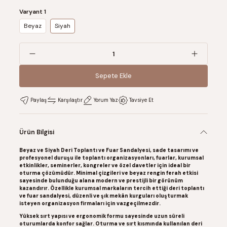
Varyant 1
Beyaz
Siyah
Sepete Ekle
Sepete Ekle
Paylaş
Karşılaştır
Yorum Yaz
Tavsiye Et
Ürün Bilgisi
Beyaz ve Siyah Deri Toplantı ve Fuar Sandalyesi, sade tasarımı ve
profesyonel duruşu ile toplantı organizasyonları, fuarlar, kurumsal
etkinlikler, seminerler, kongreler ve özel davetler için ideal bir
oturma çözümüdür. Minimal çizgileri ve beyaz rengin ferah etkisi
sayesinde bulunduğu alana modern ve prestijli bir görünüm
kazandırır. Özellikle kurumsal markaların tercih ettiği deri toplantı
ve fuar sandalyesi, düzenli ve şık mekân kurguları oluşturmak
isteyen organizasyon firmaları için vazgeçilmezdir.
Yüksek sırt yapısı ve ergonomik formu sayesinde uzun süreli
oturumlarda konfor sağlar. Oturma ve sırt kısmında kullanılan deri