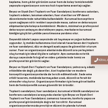
kaplama, hem şık bir görünüm sunar hem de kolay temizlenebilir
yapısıyla organizasyon sonrası hızlı toparlama avantajı sağlar.
Beyaz ve Siyah Deri Toplantı ve Fuar Sandalyesi; konferans salonları,
toplantı odaları, lansman alanları, fuar stantları ve VIP davet
düzenlemelerinde rahatlıkla kullanılabilir. Kurumsal konseptlere
uyum sağlayan nötr renkleri sayesinde masa, sahne ve dekorasyon
ekipmanlarıyla kolayca kombinlenir. Modern, minimal ve profesyonel
dekorasyon anlayışını destekleyen yapısı, markaların kurumsal
kimliğini güçlü bir şekilde yansıtmasına yardımcı olur.
Dayanıklı iskelet yapısı sayesinde sık taşımaya ve yoğun kullanıma
uygundur. İç mekân kullanımına özel olarak tasarlanan deri toplantı
ve fuar sandalyesi, düz ve dengeli ayak yapısı ile güvenli bir oturum
sunar. Fuar ve organizasyon alanlarında düzenli sıra yerleşimleri
oluşturmak için ideal ölçülere sahiptir. Aynı zamanda estetik
duruşu sayesinde fotoğraf ve video çekimlerinde temiz ve
KİRA
profesyonel bir görüntü sağlar.
Beyaz ve Siyah Deri Toplantı ve Fuar Sandalyesi, yalnızca iş odaklı
etkinliklerde değil; şık davetler, özel toplantılar ve modern
konseptli organizasyonlarda da tercih edilmektedir. Sade ama
etkili tasarımı, mekânda karmaşadan uzak, düzenli ve ferah bir
atmosfer oluşturur. Organizasyon firmaları için hem görsel kalite
hem de fonksiyonellik sunan güvenilir bir üründür.
Toplantı sandalyesi, fuar sandalyesi, kurumsal etkinlik sandalyesi ve
konferans sandalyesi arayışında olanlar için Beyaz ve Siyah Deri
Toplantı ve Fuar Sandalyesi; zamansız tasarımı, konforlu yapısı ve
profesyonel görünümüyle doğru bir tercihtir. Kurumsal
organizasyonlarınızda prestiji ve düzeni ön planda tutmak