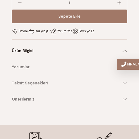
Sepete Ekle
Sepete Ekle
Paylaş
Karşılaştır
Yorum Yaz
Tavsiye Et
Ürün Bilgisi
KİRA
Yorumlar
Taksit Seçenekleri
Önerileriniz