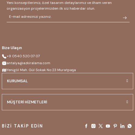
Yeni konseptlerimiz, özel tasarım detaylarımız ve ilham veren
organizasyon projelerimizden ilk siz haberdar olun.
Bize Ulaşın
+9 0540 520 07 07
antalya@azkiralama.com
Yenigöl Mah. Gül Sokak No:23 Muratpaşa
KURUMSAL
MÜŞTERİ HİZMETLERİ
BİZİ TAKİP EDİN