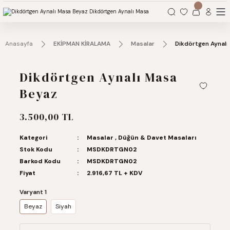
Organizasyonlarınız için tüm ihtiyaçlarınız burada.
Anasayfa
EKİPMAN KİRALAMA
Masalar
Dikdörtgen Aynalı
Dikdörtgen Aynalı Masa
Beyaz
3.500,00 TL
Kategori
Masalar
,
Düğün & Davet Masaları
Stok Kodu
MSDKDRTGN02
Barkod Kodu
MSDKDRTGN02
Fiyat
2.916,67 TL + KDV
Varyant 1
Beyaz
Siyah