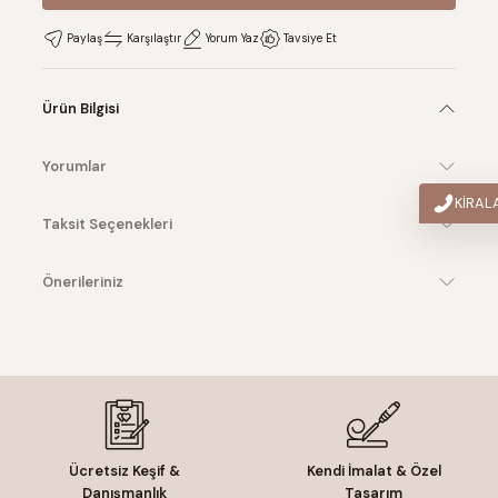
Sepete Ekle
Paylaş
Karşılaştır
Yorum Yaz
Tavsiye Et
Ürün Bilgisi
Yorumlar
KİRA
Taksit Seçenekleri
Önerileriniz
Ücretsiz Keşif &
Kendi İmalat & Özel
Danışmanlık
Tasarım