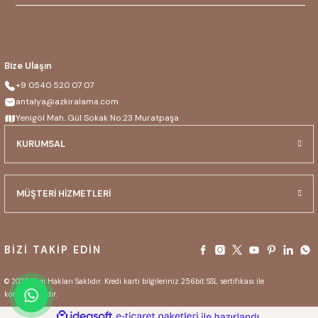
Bize Ulaşın
+9 0540 520 07 07
antalya@azkiralama.com
Yenigöl Mah. Gül Sokak No:23 Muratpaşa
KURUMSAL
MÜŞTERİ HİZMETLERİ
BİZİ TAKİP EDİN
© 2025 Tüm Hakları Saklıdır. Kredi kartı bilgileriniz 256bit SSL sertifikası ile
korunmaktadır.
ideasoft
ile
e-