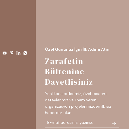
Özel Gününüz İçin İlk Adımı Atın
Zarafetin
Bültenine
Davetlisiniz
Yeni konseptlerimiz, özel tasarım
detaylarımız ve ilham veren
organizasyon projelerimizden ilk siz
haberdar olun.