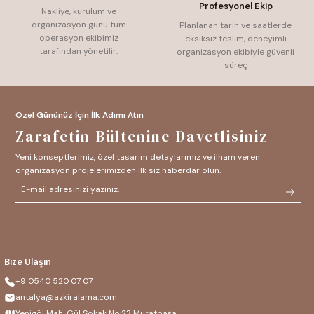
Profesyonel Ekip
Nakliye, kurulum ve
organizasyon günü tüm
Planlanan tarih ve saatlerde
operasyon ekibimiz
eksiksiz teslim, deneyimli
tarafından yönetilir.
organizasyon ekibiyle güvenli
süreç
Özel Gününüz İçin İlk Adımı Atın
Zarafetin Bültenine Davetlisiniz
Yeni konseptlerimiz, özel tasarım detaylarımız ve ilham veren
organizasyon projelerimizden ilk siz haberdar olun.
Bize Ulaşın
+9 0540 520 07 07
antalya@azkiralama.com
Yenigöl Mah. Gül Sokak No:23 Muratpaşa