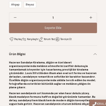
Ahşap
Beyaz
Sepete Ekle
Sepete Ekle
Paylaş
Karşılaştır
Yorum Yaz
Tavsiye Et
Ürün Bilgisi
Hazeran Sandalye Kiralama, düğün ve özel davet
organizasyonlarında mekânın atmosferini zarif bir dokunuşla
tamamlamak isteyenler için tasarlanmış prestijli bir kiralama
çözümüdür. Louis XVI stilinden ilham alan oval sırt formu ve hazeran
detayları, sandalyeye romantik ve sofistike bir karakter kazandırır.
Özellikle düğün organizasyonlarında sıklıkla tercih edilen bu model,
fotoğraflarda estetik bir bütünlük sağlar ve mekânın şıklığını ön
plana çıkarır.
Hazeran sandalyenin sırt kısmında yer alan hasır dokulu yüzey,
klasik madalyon formunu hafif ve doğal bir görünümle tamamlar. Bu
detay, sandalyeyi hem klasik hem de modern düğün konseptleri için
KİRA
uygun hale getirir. Hazeran sandalyenin oturum bölümü döşemeli