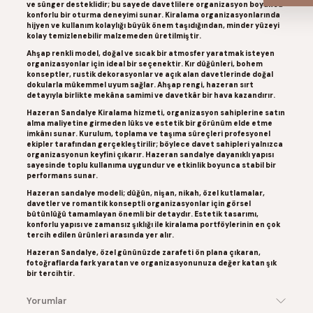
ve sünger desteklidir; bu sayede davetlilere organizasyon boyunca
konforlu bir oturma deneyimi sunar. Kiralama organizasyonlarında
hijyen ve kullanım kolaylığı büyük önem taşıdığından, minder yüzeyi
kolay temizlenebilir malzemeden üretilmiştir.
Ahşap renkli model
, doğal ve sıcak bir atmosfer yaratmak isteyen
organizasyonlar için ideal bir seçenektir. Kır düğünleri, bohem
konseptler, rustik dekorasyonlar ve açık alan davetlerinde doğal
dokularla mükemmel uyum sağlar. Ahşap rengi, hazeran sırt
detayıyla birlikte mekâna samimi ve davetkâr bir hava kazandırır.
Hazeran Sandalye Kiralama hizmeti, organizasyon sahiplerine satın
alma maliyetine girmeden lüks ve estetik bir görünüm elde etme
imkânı sunar. Kurulum, toplama ve taşıma süreçleri profesyonel
ekipler tarafından gerçekleştirilir; böylece davet sahipleri yalnızca
organizasyonun keyfini çıkarır. Hazeran sandalye dayanıklı yapısı
sayesinde toplu kullanıma uygundur ve etkinlik boyunca stabil bir
performans sunar.
Hazeran sandalye modeli;
düğün, nişan, nikah, özel kutlamalar,
davetler ve romantik konseptli organizasyonlar
için görsel
bütünlüğü tamamlayan önemli bir detaydır. Estetik tasarımı,
konforlu yapısı ve zamansız şıklığı ile kiralama portföylerinin en çok
tercih edilen ürünleri arasında yer alır.
Hazeran Sandalye, özel gününüzde zarafeti ön plana çıkaran,
fotoğraflarda fark yaratan ve organizasyonunuza değer katan şık
bir tercihtir.
Yorumlar