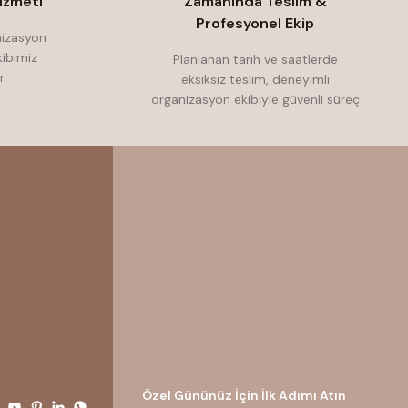
izmeti
Zamanında Teslim &
Profesyonel Ekip
nizasyon
ibimiz
Planlanan tarih ve saatlerde
r.
eksiksiz teslim, deneyimli
organizasyon ekibiyle güvenli süreç
Özel Gününüz İçin İlk Adımı Atın