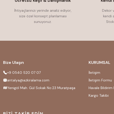
Ücretsiz Keşif & Danışmanlık
Kendi 
İhtiyaçlarınızı yerinde analiz ediyor,
Dekor v
size özel konsept planlaması
kendi 
sunuyoruz.
Stok
Bize Ulaşın
KURUMSAL
+9 0540 520 07 07
İletişim
antalya@azkiralama.com
İletişim Formu
Yenigöl Mah. Gül Sokak No:23 Muratpaşa
Havale Bildirim
Kargo Takibi
BİZİ TAKİP EDİN