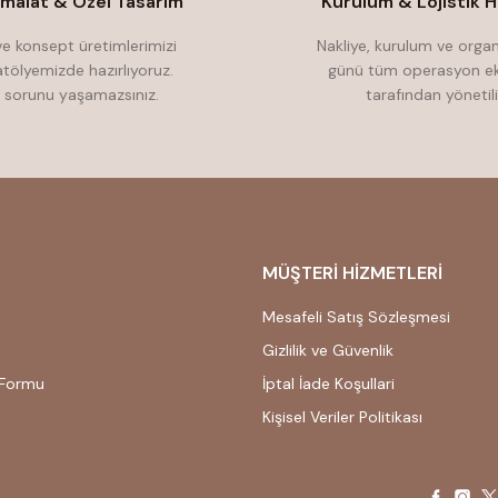
İmalat & Özel Tasarım
Kurulum & Lojistik H
e konsept üretimlerimizi
Nakliye, kurulum ve orga
atölyemizde hazırlıyoruz.
günü tüm operasyon ek
 sorunu yaşamazsınız.
tarafından yönetili
MÜŞTERİ HİZMETLERİ
Mesafeli Satış Sözleşmesi
Gizlilik ve Güvenlik
 Formu
İptal İade Koşullari
Kişisel Veriler Politikası