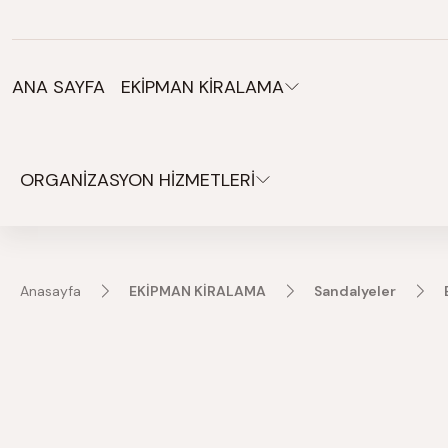
Organizasyonlarınız için tüm ihtiyaçlarınız burada.
ANA SAYFA
EKİPMAN KİRALAMA
ORGANİZASYON HİZMETLERİ
Anasayfa
EKİPMAN KİRALAMA
Sandalyeler