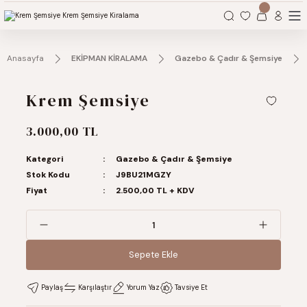
Organizasyonlarınız için tüm ihtiyaçlarınız burada.
Anasayfa
EKİPMAN KİRALAMA
Gazebo & Çadır & Şemsiye
Krem Şemsiye
3.000,00 TL
Kategori
Gazebo & Çadır & Şemsiye
Stok Kodu
J9BU21MGZY
Fiyat
2.500,00 TL + KDV
Sepete Ekle
Sepete Ekle
Paylaş
Karşılaştır
Yorum Yaz
Tavsiye Et