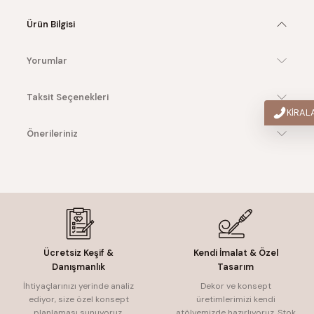
Ürün Bilgisi
Yorumlar
Taksit Seçenekleri
KİRA
Önerileriniz
Ücretsiz Keşif &
Kendi İmalat & Özel
Danışmanlık
Tasarım
İhtiyaçlarınızı yerinde analiz
Dekor ve konsept
ediyor, size özel konsept
üretimlerimizi kendi
planlaması sunuyoruz.
atölyemizde hazırlıyoruz. Stok