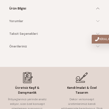
Ürün Bilgisi
Yorumlar
Taksit Seçenekleri
KİRA
Önerileriniz
Ücretsiz Keşif &
Kendi İmalat & Özel
Danışmanlık
Tasarım
İhtiyaçlarınızı yerinde analiz
Dekor ve konsept
ediyor, size özel konsept
üretimlerimizi kendi
planlaması sunuyoruz.
atölyemizde hazırlıyoruz. Stok