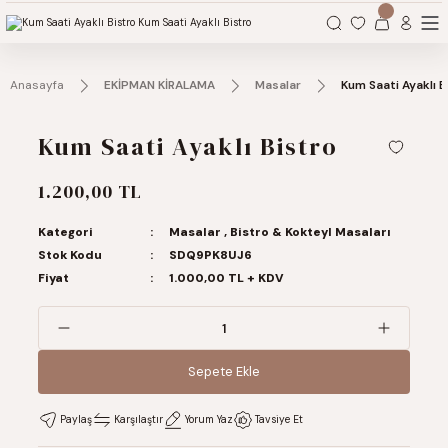
Organizasyonlarınız için tüm ihtiyaçlarınız burada.
Anasayfa
EKİPMAN KİRALAMA
Masalar
Kum Saati Ayaklı B
Kum Saati Ayaklı Bistro
1.200,00 TL
Kategori
Masalar
,
Bistro & Kokteyl Masaları
Stok Kodu
SDQ9PK8UJ6
Fiyat
1.000,00 TL + KDV
Sepete Ekle
Sepete Ekle
Paylaş
Karşılaştır
Yorum Yaz
Tavsiye Et