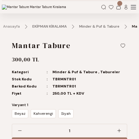
Organizasyonlarınız için tüm ihtiyaçlarınız burada.
Anasayfa
EKİPMAN KİRALAMA
Minder & Puf & Tabure
Man
Mantar Tabure
300,00 TL
Kategori
Minder & Puf & Tabure
,
Tabureler
Stok Kodu
TBRMNTR01
Barkod Kodu
TBRMNTR01
Fiyat
250,00 TL + KDV
Varyant 1
Beyaz
Kahverengi
Siyah