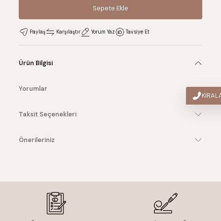
Sepete Ekle
Sepete Ekle
Paylaş
Karşılaştır
Yorum Yaz
Tavsiye Et
Ürün Bilgisi
Yorumlar
KİRA
Taksit Seçenekleri
Önerileriniz