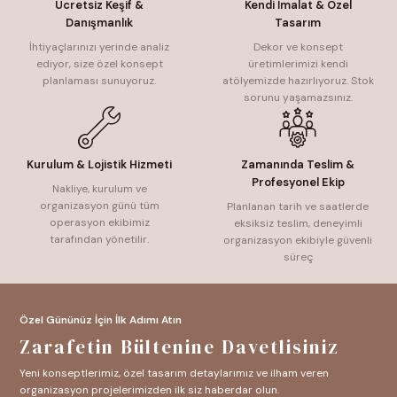
Ücretsiz Keşif &
Kendi İmalat & Özel
Danışmanlık
Tasarım
İhtiyaçlarınızı yerinde analiz
Dekor ve konsept
ediyor, size özel konsept
üretimlerimizi kendi
planlaması sunuyoruz.
atölyemizde hazırlıyoruz. Stok
sorunu yaşamazsınız.
Kurulum & Lojistik Hizmeti
Zamanında Teslim &
Profesyonel Ekip
Nakliye, kurulum ve
organizasyon günü tüm
Planlanan tarih ve saatlerde
operasyon ekibimiz
eksiksiz teslim, deneyimli
tarafından yönetilir.
organizasyon ekibiyle güvenli
süreç
Özel Gününüz İçin İlk Adımı Atın
Zarafetin Bültenine Davetlisiniz
Yeni konseptlerimiz, özel tasarım detaylarımız ve ilham veren
organizasyon projelerimizden ilk siz haberdar olun.