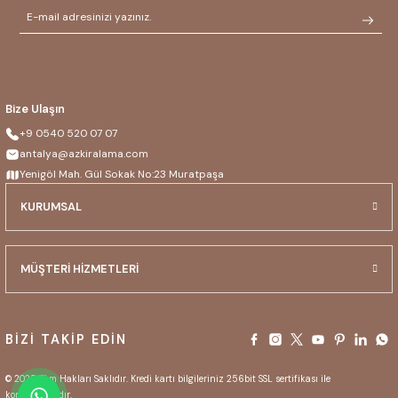
Bize Ulaşın
+9 0540 520 07 07
antalya@azkiralama.com
Yenigöl Mah. Gül Sokak No:23 Muratpaşa
KURUMSAL
MÜŞTERİ HİZMETLERİ
BİZİ TAKİP EDİN
© 2025 Tüm Hakları Saklıdır. Kredi kartı bilgileriniz 256bit SSL sertifikası ile
korunmaktadır.