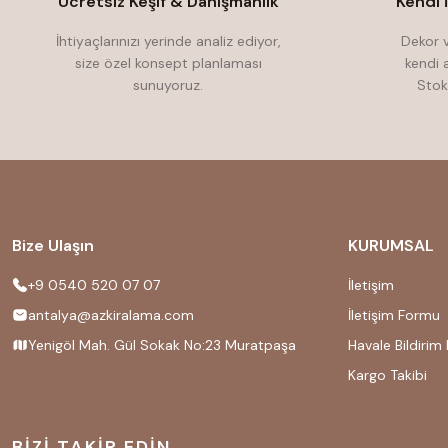
Ücretsiz Keşif & Danışmanlık
Kendi 
İhtiyaçlarınızı yerinde analiz ediyor,
Dekor v
size özel konsept planlaması
kendi 
sunuyoruz.
Stok
Bize Ulaşın
KURUMSAL
+9 0540 520 07 07
İletişim
antalya@azkiralama.com
İletişim Formu
Yenigöl Mah. Gül Sokak No:23 Muratpaşa
Havale Bildirim
Kargo Takibi
BİZİ TAKİP EDİN