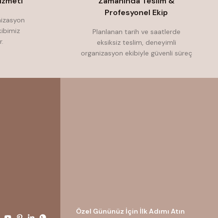
izmeti
Zamanında Teslim &
Profesyonel Ekip
nizasyon
ibimiz
Planlanan tarih ve saatlerde
r.
eksiksiz teslim, deneyimli
organizasyon ekibiyle güvenli süreç
Özel Gününüz İçin İlk Adımı Atın