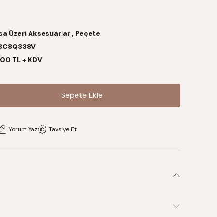
a Üzeri Aksesuarlar
,
Peçete
8C8Q338V
00 TL + KDV
Sepete Ekle
Sepete Ekle
Yorum Yaz
Tavsiye Et