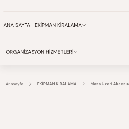
Organizasyonlarınız için tüm ihtiyaçlarınız burada.
ANA SAYFA
EKİPMAN KİRALAMA
ORGANİZASYON HİZMETLERİ
Anasayfa
EKİPMAN KİRALAMA
Masa Üzeri Aksesua