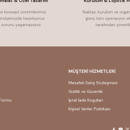
İmalat & Özel Tasarım
Kurulum & Lojistik H
e konsept üretimlerimizi
Nakliye, kurulum ve orga
atölyemizde hazırlıyoruz.
günü tüm operasyon ek
 sorunu yaşamazsınız.
tarafından yönetili
MÜŞTERİ HİZMETLERİ
Mesafeli Satış Sözleşmesi
Gizlilik ve Güvenlik
 Formu
İptal İade Koşullari
Kişisel Veriler Politikası