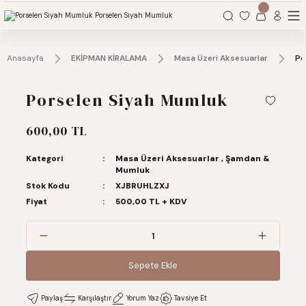
Organizasyonlarınız için tüm ihtiyaçlarınız burada.
Anasayfa
EKİPMAN KİRALAMA
Masa Üzeri Aksesuarlar
Po
Porselen Siyah Mumluk
600,00 TL
Kategori
Masa Üzeri Aksesuarlar
,
Şamdan &
Mumluk
Stok Kodu
XJBRUHLZXJ
Fiyat
500,00 TL + KDV
Sepete Ekle
Sepete Ekle
Paylaş
Karşılaştır
Yorum Yaz
Tavsiye Et