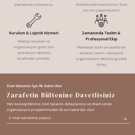
planlaması sunuyoruz.
atölyemizde hazırlıyoruz. Stok
sorunu yaşamazsınız.
Kurulum & Lojistik Hizmeti
Zamanında Teslim &
Profesyonel Ekip
Nakliye, kurulum ve
organizasyon günü tüm
Planlanan tarih ve saatlerde
operasyon ekibimiz
eksiksiz teslim, deneyimli
tarafından yönetilir.
organizasyon ekibiyle güvenli
süreç
Özel Gününüz İçin İlk Adımı Atın
Zarafetin Bültenine Davetlisiniz
Yeni konseptlerimiz, özel tasarım detaylarımız ve ilham veren
organizasyon projelerimizden ilk siz haberdar olun.