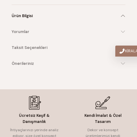
Ürün Bilgisi
Yorumlar
Taksit Seçenekleri
KİRA
Önerileriniz
Ücretsiz Keşif &
Kendi İmalat & Özel
Danışmanlık
Tasarım
İhtiyaçlarınızı yerinde analiz
Dekor ve konsept
ediyor, size özel konsept
üretimlerimizi kendi