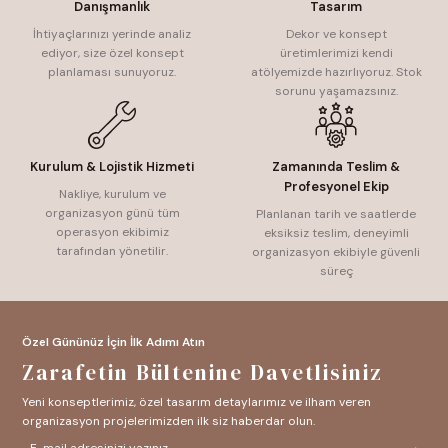
Danışmanlık
Tasarım
İhtiyaçlarınızı yerinde analiz
Dekor ve konsept
ediyor, size özel konsept
üretimlerimizi kendi
planlaması sunuyoruz.
atölyemizde hazırlıyoruz. Stok
sorunu yaşamazsınız.
Kurulum & Lojistik Hizmeti
Zamanında Teslim &
Profesyonel Ekip
Nakliye, kurulum ve
organizasyon günü tüm
Planlanan tarih ve saatlerde
operasyon ekibimiz
eksiksiz teslim, deneyimli
tarafından yönetilir.
organizasyon ekibiyle güvenli
süreç
Özel Gününüz İçin İlk Adımı Atın
Zarafetin Bültenine Davetlisiniz
Yeni konseptlerimiz, özel tasarım detaylarımız ve ilham veren
organizasyon projelerimizden ilk siz haberdar olun.