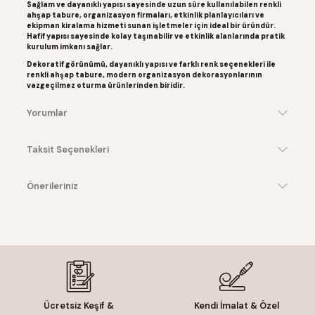
Sağlam ve dayanıklı yapısı sayesinde uzun süre kullanılabilen
renkli
ahşap tabure
, organizasyon firmaları, etkinlik planlayıcıları ve
ekipman kiralama hizmeti sunan işletmeler için ideal bir üründür.
Hafif yapısı sayesinde kolay taşınabilir ve etkinlik alanlarında pratik
kurulum imkanı sağlar.
Dekoratif görünümü, dayanıklı yapısı ve farklı renk seçenekleri ile
renkli ahşap tabure
, modern organizasyon dekorasyonlarının
vazgeçilmez oturma ürünlerinden biridir.
Yorumlar
Taksit Seçenekleri
Önerileriniz
Ücretsiz Keşif &
Kendi İmalat & Özel