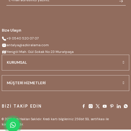
Bize Ulaşın
+9 0540 520 07 07
antalya@azkiralama.com
Yenigöl Mah. Gül Sokak No:23 Muratpaşa
KURUMSAL
MÜŞTERİ HİZMETLERİ
BİZİ TAKİP EDİN
© 2025 Tüm Hakları Saklıdır. Kredi kartı bilgileriniz 256bit SSL sertifikası ile
korunmaktadır.