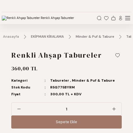
Anasayfa
EKİPMAN KİRALAMA
Minder & Puf & Tabure
Tab
Renkli Ahşap Tabureler
360,00 TL
Kategori
Tabureler
,
Minder & Puf & Tabure
Stok Kodu
R5G775BYRM
Fiyat
300,00 TL + KDV
Sepete Ekle
Sepete Ekle