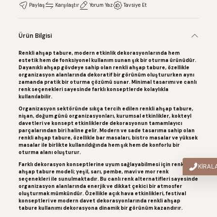
Paylaş
Karşılaştır
Yorum Yaz
Tavsiye Et
Ürün Bilgisi
Renkli ahşap tabure
, modern etkinlik dekorasyonlarında hem
estetik hem de fonksiyonel kullanım sunan şık bir oturma ürünüdür.
Dayanıklı ahşap gövdeye sahip olan
renkli ahşap tabure
, özellikle
organizasyon alanlarında dekoratif bir görünüm oluştururken aynı
zamanda pratik bir oturma çözümü sunar. Minimal tasarımı ve canlı
renk seçenekleri sayesinde farklı konseptlerde kolaylıkla
kullanılabilir.
Organizasyon sektöründe sıkça tercih edilen
renkli ahşap tabure
,
nişan, doğum günü organizasyonları, kurumsal etkinlikler, kokteyl
davetleri ve konsept etkinliklerde dekorasyonun tamamlayıcı
parçalarından biri haline gelir. Modern ve sade tasarıma sahip olan
renkli ahşap tabure
, özellikle bar masaları, bistro masalar ve yüksek
masalar ile birlikte kullanıldığında hem şık hem de konforlu bir
oturma alanı oluşturur.
Farklı dekorasyon konseptlerine uyum sağlayabilmesi için
renkli
KİRA
ahşap tabure
modeli;
yeşil, sarı, pembe, mavi ve mor
renk
seçenekleri ile sunulmaktadır. Bu canlı renk alternatifleri sayesinde
organizasyon alanlarında enerjik ve dikkat çekici bir atmosfer
oluşturmak mümkündür. Özellikle açık hava etkinlikleri, festival
konseptleri ve modern davet dekorasyonlarında
renkli ahşap
tabure
kullanımı dekorasyona dinamik bir görünüm kazandırır.