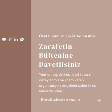
Özel Gününüz İçin İlk Adımı Atın
Zarafetin
Bültenine
Davetlisiniz
Yeni konseptlerimiz, özel tasarım
detaylarımız ve ilham veren
organizasyon projelerimizden ilk siz
haberdar olun.