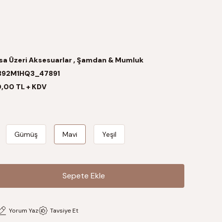
a Üzeri Aksesuarlar
,
Şamdan & Mumluk
B92M1HQ3_47891
,00 TL + KDV
Gümüş
Mavi
Yeşil
Sepete Ekle
Sepete Ekle
Yorum Yaz
Tavsiye Et