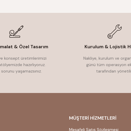
İmalat & Özel Tasarım
Kurulum & Lojistik H
e konsept üretimlerimizi
Nakliye, kurulum ve orga
atölyemizde hazırlıyoruz.
günü tüm operasyon ek
 sorunu yaşamazsınız.
tarafından yönetili
MÜŞTERİ HİZMETLERİ
Mesafeli Satış Sözleşmesi