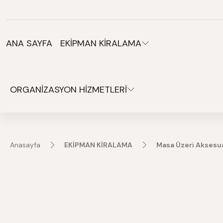
Organizasyonlarınız için tüm ihtiyaçlarınız burada.
ANA SAYFA
EKİPMAN KİRALAMA
ORGANİZASYON HİZMETLERİ
Anasayfa
EKİPMAN KİRALAMA
Masa Üzeri Aksesua