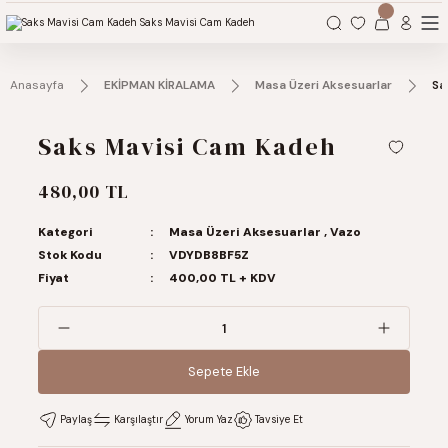
Organizasyonlarınız için tüm ihtiyaçlarınız burada.
Anasayfa
EKİPMAN KİRALAMA
Masa Üzeri Aksesuarlar
Sa
Saks Mavisi Cam Kadeh
480,00 TL
Kategori
Masa Üzeri Aksesuarlar
,
Vazo
Stok Kodu
VDYDB8BF5Z
Fiyat
400,00 TL + KDV
Sepete Ekle
Sepete Ekle
Paylaş
Karşılaştır
Yorum Yaz
Tavsiye Et