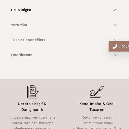
Ürün Bilgisi
Yorumlar
Taksit Seçenekleri
KİRA
Önerileriniz
Ücretsiz Keşif &
Kendi İmalat & Özel
Danışmanlık
Tasarım
İhtiyaçlarınızı yerinde analiz
Dekor ve konsept
ediyor, size özel konsept
üretimlerimizi kendi
planlaması sunuyoruz.
atölyemizde hazırlıyoruz. Stok