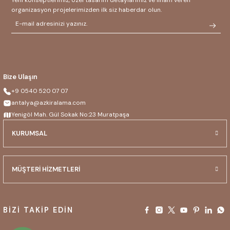
Yeni konseptlerimiz, özel tasarım detaylarımız ve ilham veren
organizasyon projelerimizden ilk siz haberdar olun.
Bize Ulaşın
+9 0540 520 07 07
antalya@azkiralama.com
Yenigöl Mah. Gül Sokak No:23 Muratpaşa
KURUMSAL
MÜŞTERİ HİZMETLERİ
BİZİ TAKİP EDİN