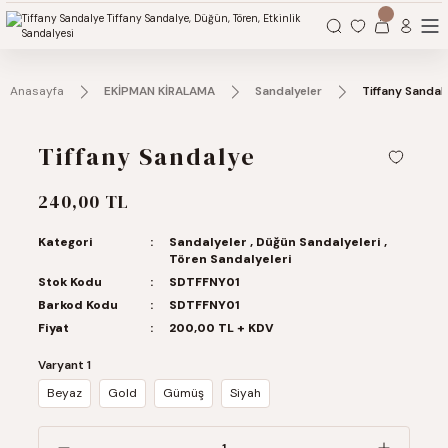
Organizasyonlarınız için tüm ihtiyaçlarınız burada.
Anasayfa
EKİPMAN KİRALAMA
Sandalyeler
Tiffany Sandal
Tiffany Sandalye
240,00 TL
Kategori
Sandalyeler
,
Düğün Sandalyeleri
,
Tören Sandalyeleri
Stok Kodu
SDTFFNY01
Barkod Kodu
SDTFFNY01
Fiyat
200,00 TL + KDV
Varyant 1
Beyaz
Gold
Gümüş
Siyah