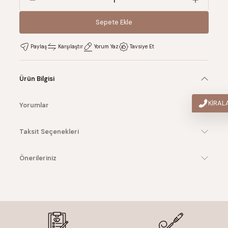
Sepete Ekle
Sepete Ekle
Paylaş
Karşılaştır
Yorum Yaz
Tavsiye Et
Ürün Bilgisi
KİRA
Yorumlar
Taksit Seçenekleri
Önerileriniz