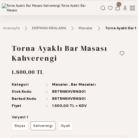
Organizasyonlarınız için tüm ihtiyaçlarınız burada.
Anasayfa
EKİPMAN KİRALAMA
Masalar
Torna Ayaklı Bar 
Torna Ayaklı Bar Masası
Kahverengi
1.800,00 TL
Kategori
Masalar
,
Bar Masaları
Stok Kodu
BRTRNKHVRNG01
Barkod Kodu
BRTRNKHVRNG01
Fiyat
1.500,00 TL + KDV
Varyant 1
Beyaz
Kahverengi
Siyah