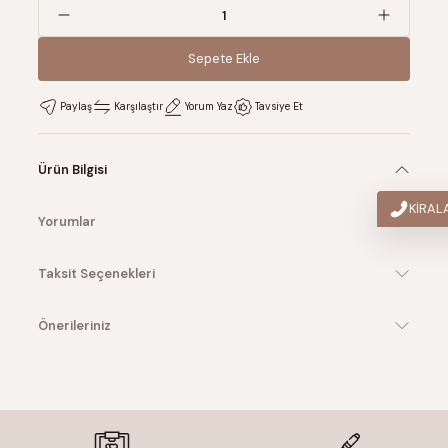
Sepete Ekle
Sepete Ekle
Paylaş
Karşılaştır
Yorum Yaz
Tavsiye Et
Ürün Bilgisi
KİRA
Yorumlar
Taksit Seçenekleri
Önerileriniz