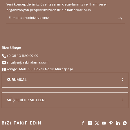
Yeni konseptlerimiz, özel tasarım detaylarımız ve ilham veren
organizasyon projelerimizden ilk siz haberdar olun.
Bize Ulaşın
+9 0540 520 07 07
antalya@azkiralama.com
Yenigöl Mah. Gül Sokak No:23 Muratpaşa
KURUMSAL
MÜŞTERİ HİZMETLERİ
BİZİ TAKİP EDİN