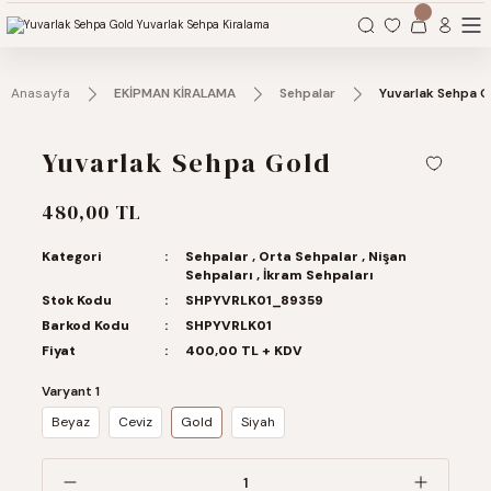
Organizasyonlarınız için tüm ihtiyaçlarınız burada.
Anasayfa
EKİPMAN KİRALAMA
Sehpalar
Yuvarlak Sehpa G
Yuvarlak Sehpa Gold
480,00 TL
Kategori
Sehpalar
,
Orta Sehpalar
,
Nişan
Sehpaları
,
İkram Sehpaları
Stok Kodu
SHPYVRLK01_89359
Barkod Kodu
SHPYVRLK01
Fiyat
400,00 TL + KDV
Varyant 1
Beyaz
Ceviz
Gold
Siyah