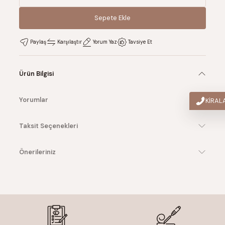
Sepete Ekle
Sepete Ekle
Paylaş
Karşılaştır
Yorum Yaz
Tavsiye Et
Ürün Bilgisi
Yorumlar
KİRA
Taksit Seçenekleri
Önerileriniz