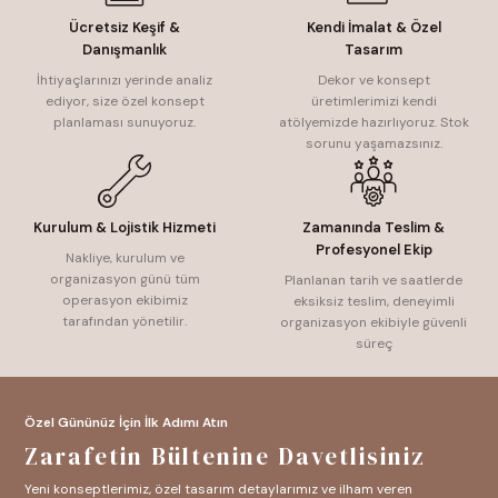
Ücretsiz Keşif &
Kendi İmalat & Özel
Danışmanlık
Tasarım
İhtiyaçlarınızı yerinde analiz
Dekor ve konsept
ediyor, size özel konsept
üretimlerimizi kendi
planlaması sunuyoruz.
atölyemizde hazırlıyoruz. Stok
sorunu yaşamazsınız.
Kurulum & Lojistik Hizmeti
Zamanında Teslim &
Profesyonel Ekip
Nakliye, kurulum ve
organizasyon günü tüm
Planlanan tarih ve saatlerde
operasyon ekibimiz
eksiksiz teslim, deneyimli
tarafından yönetilir.
organizasyon ekibiyle güvenli
süreç
Özel Gününüz İçin İlk Adımı Atın
Zarafetin Bültenine Davetlisiniz
Yeni konseptlerimiz, özel tasarım detaylarımız ve ilham veren