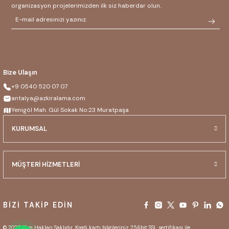
organizasyon projelerimizden ilk siz haberdar olun.
Bize Ulaşın
+9 0540 520 07 07
antalya@azkiralama.com
Yenigöl Mah. Gül Sokak No:23 Muratpaşa
KURUMSAL
MÜŞTERİ HİZMETLERİ
BİZİ TAKİP EDİN
© 2025 Tüm Hakları Saklıdır. Kredi kartı bilgileriniz 256bit SSL sertifikası ile