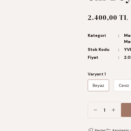
2.400,00 TL
Kategori
Ma
Ma
Stok Kodu
YV
Fiyat
2.0
Varyant 1
Beyaz
Ceviz
Paylaş
Karşılaştır