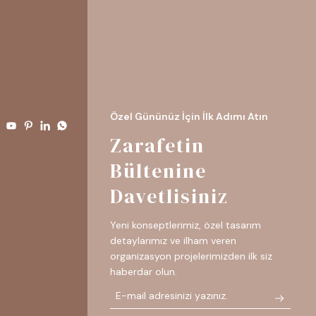
Özel Gününüz İçin İlk Adımı Atın
Zarafetin
Bültenine
Davetlisiniz
Yeni konseptlerimiz, özel tasarım
detaylarımız ve ilham veren
organizasyon projelerimizden ilk siz
haberdar olun.