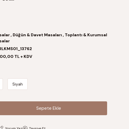
salar
,
Düğün & Davet Masaları
,
Toplantı & Kurumsal
salar
RLKMS01_13762
00,00 TL + KDV
Siyah
Sepete Ekle
Sepete Ekle
Yorum Yaz
Tavsiye Et