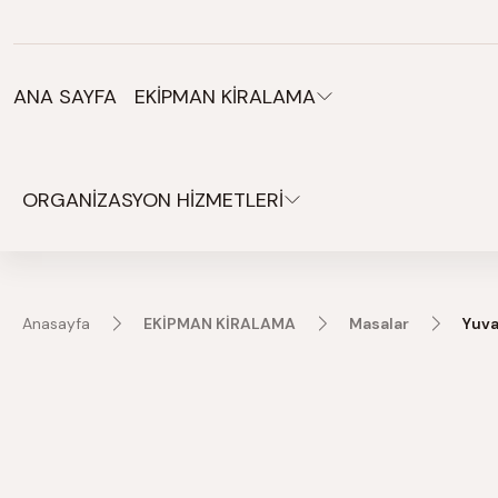
Organizasyonlarınız için tüm ihtiyaçlarınız burada.
ANA SAYFA
EKİPMAN KİRALAMA
ORGANİZASYON HİZMETLERİ
Anasayfa
EKİPMAN KİRALAMA
Masalar
Yuva