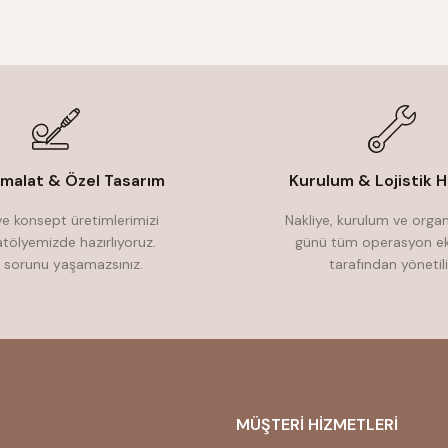
İmalat & Özel Tasarım
Kurulum & Lojistik H
e konsept üretimlerimizi
Nakliye, kurulum ve orga
atölyemizde hazırlıyoruz.
günü tüm operasyon ek
 sorunu yaşamazsınız.
tarafından yönetili
MÜŞTERİ HİZMETLERİ