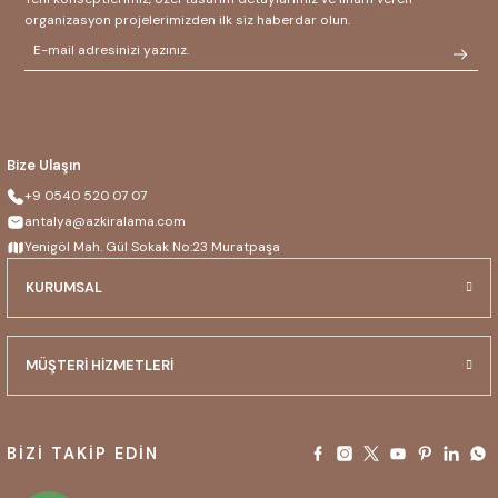
organizasyon projelerimizden ilk siz haberdar olun.
Bize Ulaşın
+9 0540 520 07 07
antalya@azkiralama.com
Yenigöl Mah. Gül Sokak No:23 Muratpaşa
KURUMSAL
MÜŞTERİ HİZMETLERİ
BİZİ TAKİP EDİN