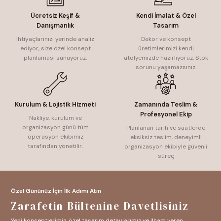
Ücretsiz Keşif &
Kendi İmalat & Özel
Danışmanlık
Tasarım
İhtiyaçlarınızı yerinde analiz
Dekor ve konsept
ediyor, size özel konsept
üretimlerimizi kendi
planlaması sunuyoruz.
atölyemizde hazırlıyoruz. Stok
sorunu yaşamazsınız.
Kurulum & Lojistik Hizmeti
Zamanında Teslim &
Profesyonel Ekip
Nakliye, kurulum ve
organizasyon günü tüm
Planlanan tarih ve saatlerde
operasyon ekibimiz
eksiksiz teslim, deneyimli
tarafından yönetilir.
organizasyon ekibiyle güvenli
süreç
Özel Gününüz İçin İlk Adımı Atın
Zarafetin Bültenine Davetlisiniz
Yeni konseptlerimiz, özel tasarım detaylarımız ve ilham veren