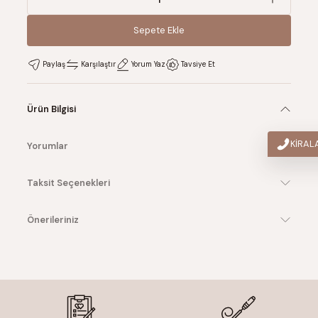
Sepete Ekle
Sepete Ekle
Paylaş
Karşılaştır
Yorum Yaz
Tavsiye Et
Ürün Bilgisi
KİRA
Yorumlar
Taksit Seçenekleri
Önerileriniz