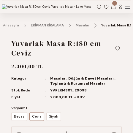
Organizasyonlarınız için tüm ihtiyaçlarınız burada.
Anasayfa
EKİPMAN KİRALAMA
Masalar
Yuvarlak Masa R:1
Yuvarlak Masa R:180 cm
Ceviz
2.400,00 TL
Kategori
Masalar
,
Düğün & Davet Masaları
,
Toplantı & Kurumsal Masalar
Stok Kodu
YVRLKMS01_20098
Fiyat
2.000,00 TL + KDV
Varyant 1
Beyaz
Ceviz
Siyah